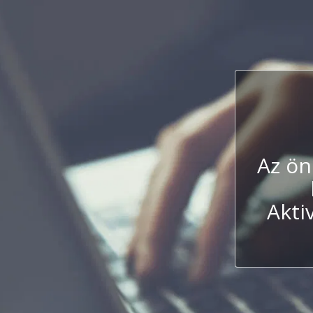
Az ön
Akti