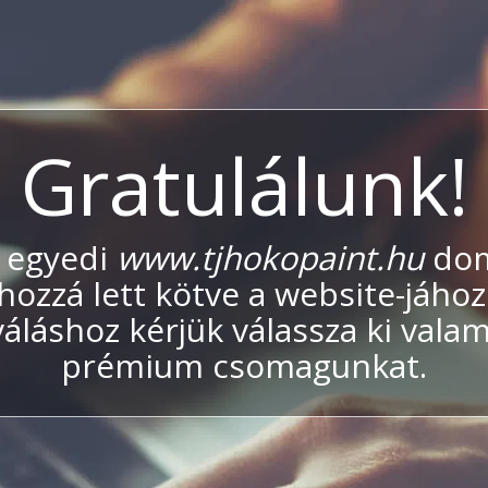
Gratulálunk!
 egyedi
www.tjhokopaint.hu
dom
hozzá lett kötve a website-jához
váláshoz kérjük válassza ki valam
prémium csomagunkat.