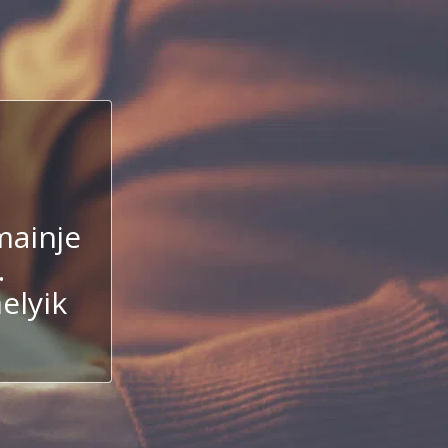
ainje
.
elyik